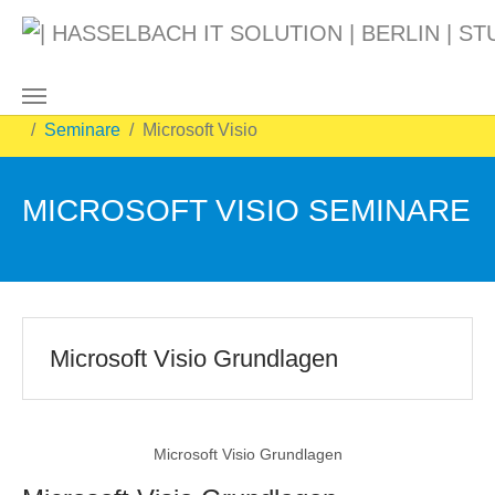
Skip to main content
You are here:
HASSELBACH IT SOLUTION | BERLIN | STUTTGART
Seminare
Microsoft Visio
MICROSOFT VISIO SEMINARE
Microsoft Visio Grundlagen
Microsoft Visio Grundlagen